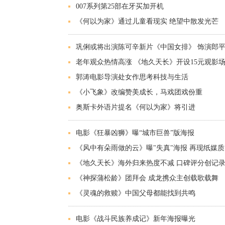
007系列第25部在牙买加开机
《何以为家》通过儿童看现实 绝望中散发光芒
巩俐或将出演陈可辛新片《中国女排》 饰演郎
老年观众热情高涨 《地久天长》开设15元观影
郭涛电影导演处女作思考科技与生活
《小飞象》改编赞美成长，马戏团戏份重
奥斯卡外语片提名《何以为家》将引进
电影《狂暴凶狮》曝“城市巨兽”版海报
《风中有朵雨做的云》曝"失真"海报 再现纸媒质
《地久天长》海外归来热度不减 口碑评分创记
《神探蒲松龄》团拜会 成龙携众主创载歌载舞
《灵魂的救赎》中国父母都能找到共鸣
电影《战斗民族养成记》新年海报曝光