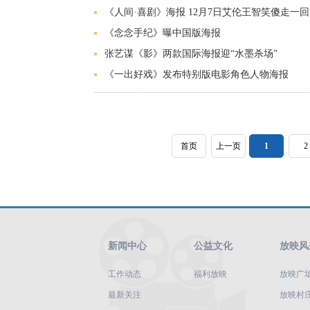
《人间·喜剧》海报 12月7日艾伦王智笑傻走一回
《念念手纪》曝中国版海报
张艺谋《影》两款国际海报迎“水墨杀场”
《一出好戏》发布特别版电影角色人物海报
首页
上一页
1
2
新闻中心
公益文化
放映风
工作动态
福利放映
放映广
最新关注
放映村