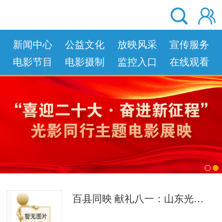
新闻中心
公益文化
放映风采
宣传服务
电影节目
电影摄制
监控入口
在线观看
left
right
百县同映 献礼八一：山东光影致敬人民军队、献礼长征胜利90周年