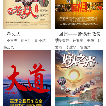
考丈人
回归——警惕邪教侵
害
仝玉光、刘永明、彭小洁、
侯春芳、孙兆年、王华、时
韩云凤
文霞、李建华、贾西洋