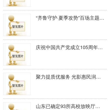
“齐鲁守护·夏季攻势”百场主题电影 宣防活动启动
庆祝中国共产党成立105周年、纪念中国工农红军长征胜利90周年——2026年千场公益电影放映活动启动仪式在济南举办
聚力提质优服务 光影惠民润历城 济南市历城区组织召开 2026 年度农村公益电影提高放映质量推进会议
山东已确定93所高校放映厅试点单位 创新高校思政教育融合新模式