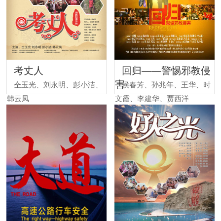
考丈人
回归——警惕邪教侵
害
仝玉光、刘永明、彭小洁、
侯春芳、孙兆年、王华、时
韩云凤
文霞、李建华、贾西洋