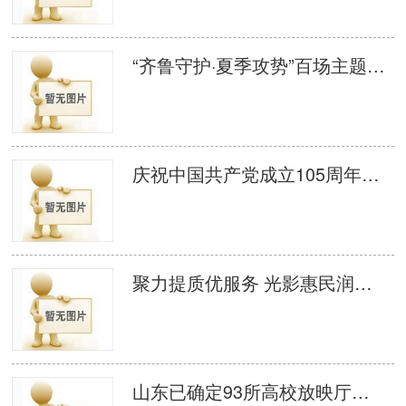
“齐鲁守护·夏季攻势”百场主题电影 宣防活动启动
庆祝中国共产党成立105周年、纪念中国工农红军长征胜利90周年——2026年千场公益电影放映活动启动仪式在济南举办
聚力提质优服务 光影惠民润历城 济南市历城区组织召开 2026 年度农村公益电影提高放映质量推进会议
山东已确定93所高校放映厅试点单位 创新高校思政教育融合新模式