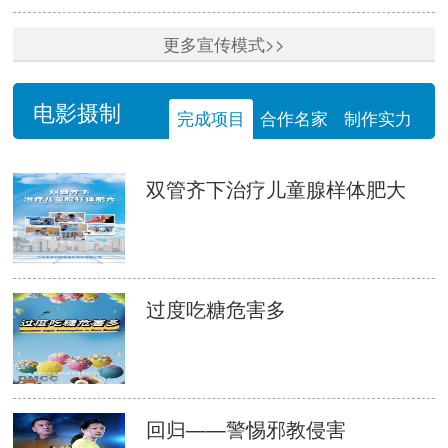
更多宣传模式>>
电影摄制
完成项目
合作名家
制作实力
双管齐下治疗儿童腺样体肥大
过度吃糖危害多
回归——警惕邪教侵害