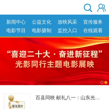
新闻中心
公益文化
放映风采
宣传服务
电影节目
电影摄制
监控入口
在线观看
left
right
百县同映 献礼八一：山东光影致敬人民军队、献礼长征胜利90周年