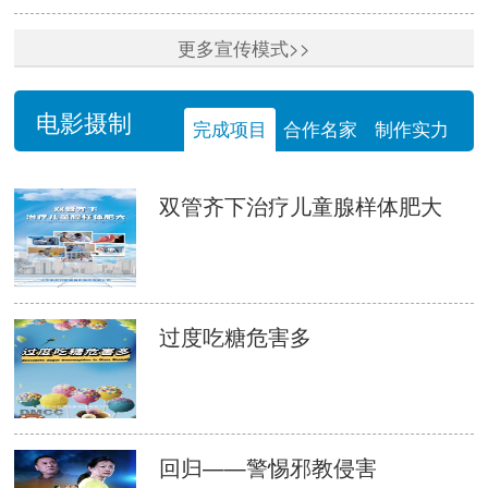
更多宣传模式>>
电影摄制
完成项目
合作名家
制作实力
双管齐下治疗儿童腺样体肥大
过度吃糖危害多
回归——警惕邪教侵害