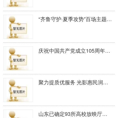
“齐鲁守护·夏季攻势”百场主题电影 宣防活动启动
庆祝中国共产党成立105周年、纪念中国工农红军长征胜利90周年——2026年千场公益电影放映活动启动仪式在济南举办
聚力提质优服务 光影惠民润历城 济南市历城区组织召开 2026 年度农村公益电影提高放映质量推进会议
山东已确定93所高校放映厅试点单位 创新高校思政教育融合新模式