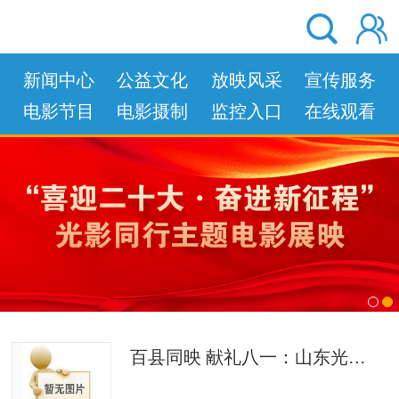
新闻中心
公益文化
放映风采
宣传服务
电影节目
电影摄制
监控入口
在线观看
left
right
百县同映 献礼八一：山东光影致敬人民军队、献礼长征胜利90周年