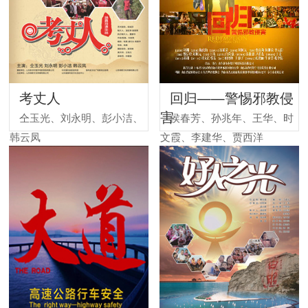
考丈人
回归——警惕邪教侵
害
仝玉光、刘永明、彭小洁、
侯春芳、孙兆年、王华、时
韩云凤
文霞、李建华、贾西洋