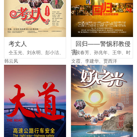
考丈人
回归——警惕邪教侵
害
仝玉光、刘永明、彭小洁、
侯春芳、孙兆年、王华、时
韩云凤
文霞、李建华、贾西洋