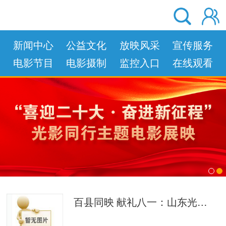
新闻中心
公益文化
放映风采
宣传服务
电影节目
电影摄制
监控入口
在线观看
left
right
百县同映 献礼八一：山东光影致敬人民军队、献礼长征胜利90周年