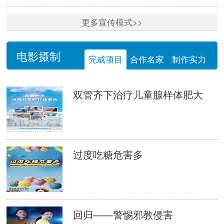
更多宣传模式>>
电影摄制
完成项目
合作名家
制作实力
双管齐下治疗儿童腺样体肥大
过度吃糖危害多
回归——警惕邪教侵害