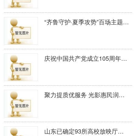
“齐鲁守护·夏季攻势”百场主题电影 宣防活动启动
庆祝中国共产党成立105周年、纪念中国工农红军长征胜利90周年——2026年千场公益电影放映活动启动仪式在济南举办
聚力提质优服务 光影惠民润历城 济南市历城区组织召开 2026 年度农村公益电影提高放映质量推进会议
山东已确定93所高校放映厅试点单位 创新高校思政教育融合新模式